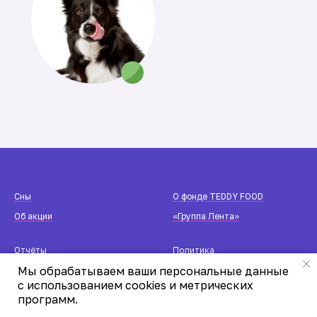
Cны
О фонде TEDDY FOOD
Об акции
«Группа Лента»
Отчёты
Политика
конфиденциальности
Мы обрабатываем ваши персональные данные
Реквизиты
Публичная оферта
с использованием cookies и метрических
программ.